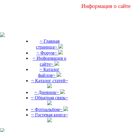
Информация о сайте
~ Главная
страница~
~ Форум~
~ Информация о
сайте~
~ Каталог
файлов~
~ Каталог статей~
~ Дневник~
~ Обратная связь~
~ Фотоальбом~
~ Гостевая книга~