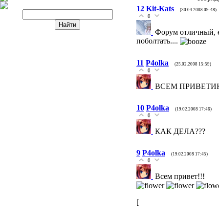
12
Kit-Kats
(30.04.2008 09:48)
0
Форум отличный, е
поболтать....
11
P4olka
(25.02.2008 15:59)
0
ВСЕМ ПРИВЕТИК
10
P4olka
(19.02.2008 17:46)
0
КАК ДЕЛА???
9
P4olka
(19.02.2008 17:45)
0
Всем привет!!!
[