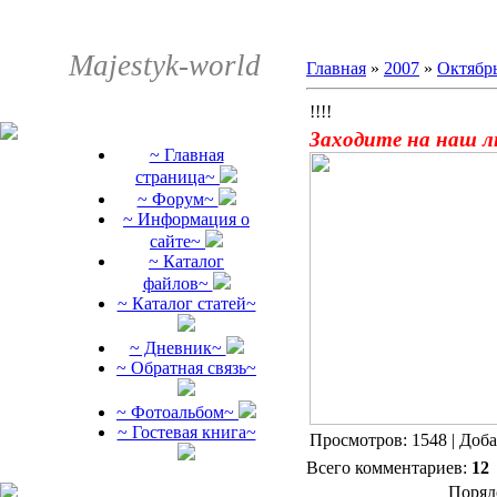
Majestyk-world
Главная
»
2007
»
Октябр
!!!!
Заходите на наш л
~ Главная
страница~
~ Форум~
~ Информация о
сайте~
~ Каталог
файлов~
~ Каталог статей~
~ Дневник~
~ Обратная связь~
~ Фотоальбом~
~ Гостевая книга~
Просмотров: 1548 | Доб
Всего комментариев:
12
Поряд