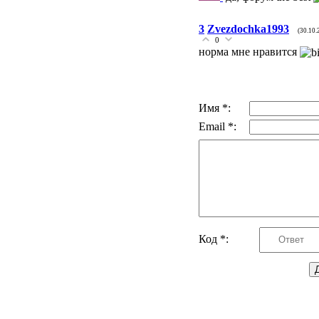
3
Zvezdochka1993
(30.10.
0
норма мне нравится
Имя *:
Email *:
Код *: