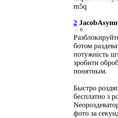
m5q
2
JacobAsym
0
Разблокируйте
ботом раздева
потужність шт
зробити оброб
понятным.
Быстро роздяг
бесплатно з р
Neoроздеватор
фото за секун