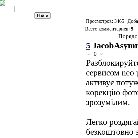
Просмотров: 3465 | Доб
Всего комментариев:
5
Порядо
5
JacobAsym
0
Разблокируйте
сервисом neo 
активує потуж
корекцію фото
зрозумілим.
Легко роздяга
безкоштовно з