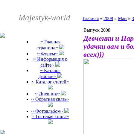
Majestyk-world
Главная
»
2008
»
Май
»
3
Выпуск 2008
Девченки и Парн
~ Главная
удачки вам и бо
страница~
всех)))
~ Форум~
~ Информация о
сайте~
~ Каталог
файлов~
~ Каталог статей~
~ Дневник~
~ Обратная связь~
~ Фотоальбом~
~ Гостевая книга~