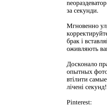
neoраздеватор
за секунди.
Мгновенно ул
корректируйте
брак і вставл
оживляють ва
Досконало пр
опытных фото
втілити самые
лічені секунд!
Pinterest: