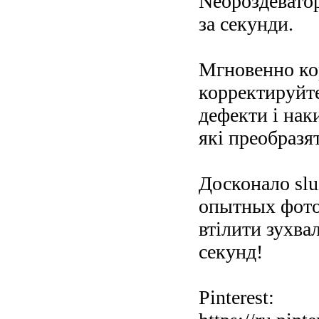
Neoроздеватор
за секунди.
Мгновенно кор
корректируйте
дефекти і нак
які преобразя
Досконало slu
опытных фото
втілити зухвал
секунд!
Pinterest: