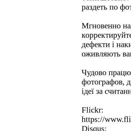
раздеть по фо
Мгновенно на
корректируйте
дефекти і нак
оживляють ва
Чудово працю
фотографов, д
ідеї за считан
Flickr:
https://www.fl
Disqus: