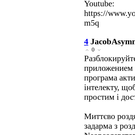
Youtube:
https://www.y
m5q
4
JacobAsym
0
Разблокируйте
приложением 
програма акт
інтелекту, що
простим і дос
Миттєво роздя
задарма з роз