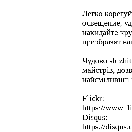
Легко корегуй
освещение, уд
накидайте кру
преобразят ва
Чудово sluzhit
майстрів, доз
найсміливіші 
Flickr:
https://www.fl
Disqus:
https://disqus