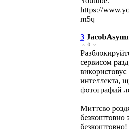
Youtube:
https://www.y
m5q
3
JacobAsym
0
Разблокируйте
сервисом разд
використовує 
интеллекта, щ
фотографий л
Миттєво роздя
безкоштовно з
безкоштовно! 