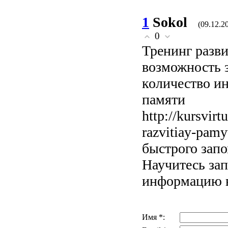
1
Sokol
(09.12.2
0
Тренинг разв
возможность 
количество и
памяти
http://kursvirt
razvitiay-pam
быстрого зап
Научитесь за
информацию в
Имя *: